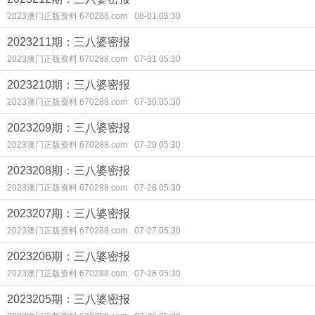
2023澳门正版资料 670288.com
08-01 05:30
2023211期：三八婆密报
2023澳门正版资料 670288.com
07-31 05:30
2023210期：三八婆密报
2023澳门正版资料 670288.com
07-30 05:30
2023209期：三八婆密报
2023澳门正版资料 670288.com
07-29 05:30
2023208期：三八婆密报
2023澳门正版资料 670288.com
07-28 05:30
2023207期：三八婆密报
2023澳门正版资料 670288.com
07-27 05:30
2023206期：三八婆密报
2023澳门正版资料 670288.com
07-26 05:30
2023205期：三八婆密报