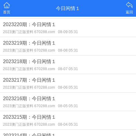
今日闲情１
首页
返回
2023220期：今日闲情１
2023澳门正版资料 670288.com
08-09 05:31
2023219期：今日闲情１
2023澳门正版资料 670288.com
08-08 05:31
2023218期：今日闲情１
2023澳门正版资料 670288.com
08-07 05:31
2023217期：今日闲情１
2023澳门正版资料 670288.com
08-06 05:31
2023216期：今日闲情１
2023澳门正版资料 670288.com
08-05 05:31
2023215期：今日闲情１
2023澳门正版资料 670288.com
08-04 05:31
2023214期：今日闲情１