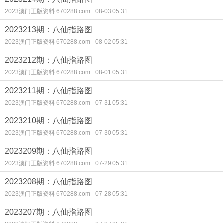
2023澳门正版资料 670288.com
08-03 05:31
2023213期：八仙指路图
2023澳门正版资料 670288.com
08-02 05:31
2023212期：八仙指路图
2023澳门正版资料 670288.com
08-01 05:31
2023211期：八仙指路图
2023澳门正版资料 670288.com
07-31 05:31
2023210期：八仙指路图
2023澳门正版资料 670288.com
07-30 05:31
2023209期：八仙指路图
2023澳门正版资料 670288.com
07-29 05:31
2023208期：八仙指路图
2023澳门正版资料 670288.com
07-28 05:31
2023207期：八仙指路图