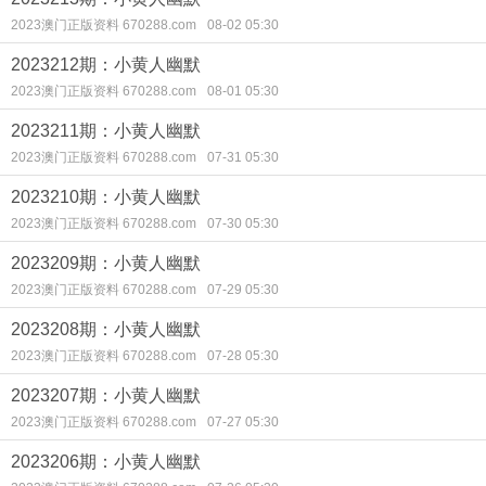
2023澳门正版资料 670288.com
08-02 05:30
2023212期：小黄人幽默
2023澳门正版资料 670288.com
08-01 05:30
2023211期：小黄人幽默
2023澳门正版资料 670288.com
07-31 05:30
2023210期：小黄人幽默
2023澳门正版资料 670288.com
07-30 05:30
2023209期：小黄人幽默
2023澳门正版资料 670288.com
07-29 05:30
2023208期：小黄人幽默
2023澳门正版资料 670288.com
07-28 05:30
2023207期：小黄人幽默
2023澳门正版资料 670288.com
07-27 05:30
2023206期：小黄人幽默